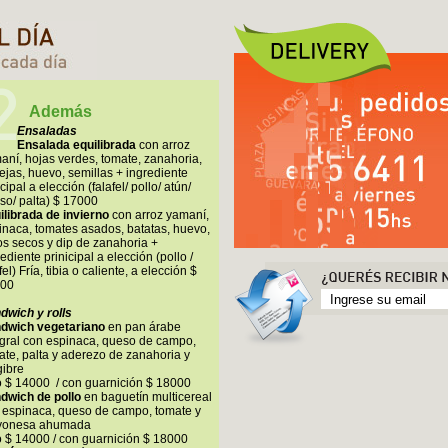
Además
Ensaladas
Ensalada equilibrada
con arroz
aní, hojas verdes, tomate, zanahoria,
tejas, huevo, semillas + ingrediente
cipal a elección (falafel/ pollo/ atún/
so/ palta) $ 17000
ilibrada de invierno
con arroz yamaní,
inaca, tomates asados, batatas, huevo,
tos secos y dip de zanahoria +
ediente prinicipal a elección (pollo /
fel) Fría, tibia o caliente, a elección $
00
dwich y rolls
dwich vegetariano
en pan árabe
egral con espinaca, queso de campo,
ate, palta y aderezo de zanahoria y
gibre
o $ 14000 / con guarnición $ 18000
dwich de pollo
en baguetín multicereal
 espinaca, queso de campo, tomate y
onesa ahumada
o $ 14000 / con guarnición $ 18000