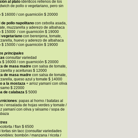
sión al plato
idénticos rellenos de los
dwich de pollo o vegetariano, pero sin
o $ 16000 / con guarnición $ 20000
l de pollo napolitano
con cebolla asada,
ate, muzzarella y aderezo de albahaca
o $ 15000 / con guarnición $ 19000
l vegetariano
con berenjena, tomate,
zarella, huevo y aderezo de albahaca
o $ 15000 / con guarnición $ 19000
os principales
tas
consultar variedad
a $ 16000 / con guarnición $ 20000
za de masa madre
con salsa de tomate,
zarella y aceitunas $ 12000
za de masa madre
con salsa de tomate,
zarella, queso azul y tomate $ 14000
lo a la mostaza
+ arroz yamaní con oliva
ésamo $ 22000
a de calabaza
$ 5000
rniciones
: papas al horno / batatas al
no / ensalada de hojas verdes y tomate /
oz yamaní con oliva y sésamo / sopa de
abaza
tres
cotorta / flan $ 6500
i tortas sin tacc (consultar variedades
ponibles: bombón / manzana / ricota /