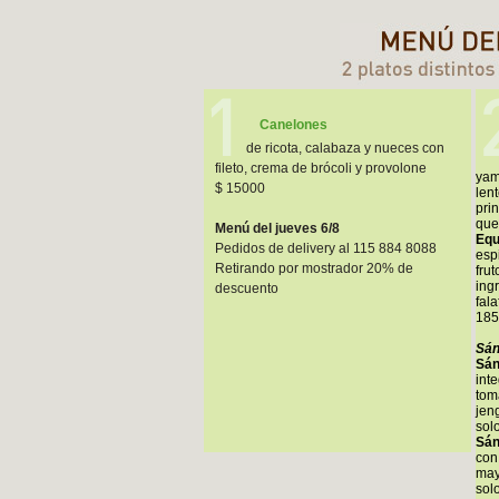
Canelones
de ricota, calabaza y nueces con
fileto, crema de brócoli y provolone
yam
$ 15000
len
prin
que
Menú del jueves 6/8
Equ
Pedidos de delivery al 115 884 8088
esp
Retirando por mostrador 20% de
fru
ingr
descuento
fala
185
Sán
Sán
int
tom
jen
sol
Sán
con
may
sol