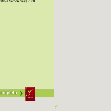
tafrola / lemon pie) $ 7500