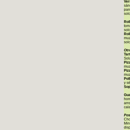
Ver
sán
pan
sol
Rol
tom
sol
Rol
muz
sol
Otr
Tar
Sol
Piz
muz
Piz
muz
Pol
y s
Sop
Gua
hor
arr
cal
Pos
Cho
Min
dis